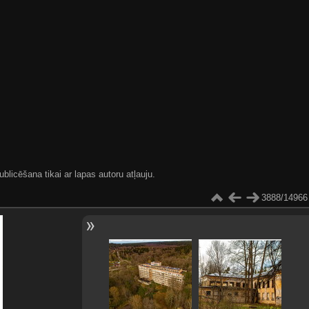
blicēšana tikai ar lapas autoru atļauju.
3888/14966