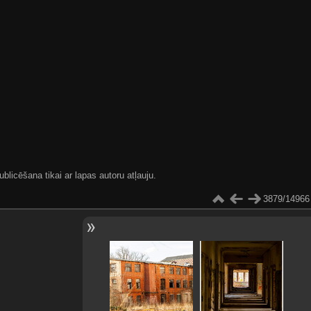
blicēšana tikai ar lapas autoru atļauju.
3879/14966