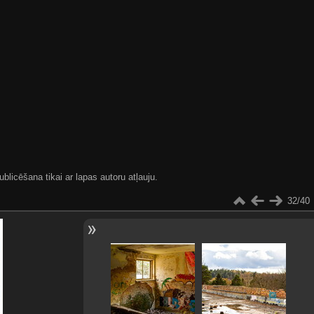
blicēšana tikai ar lapas autoru atļauju.
32/40