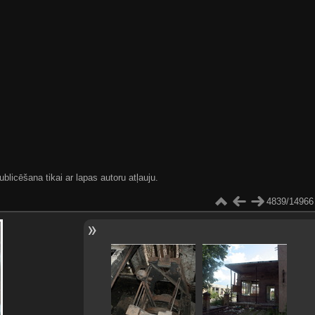
blicēšana tikai ar lapas autoru atļauju.
4839/14966