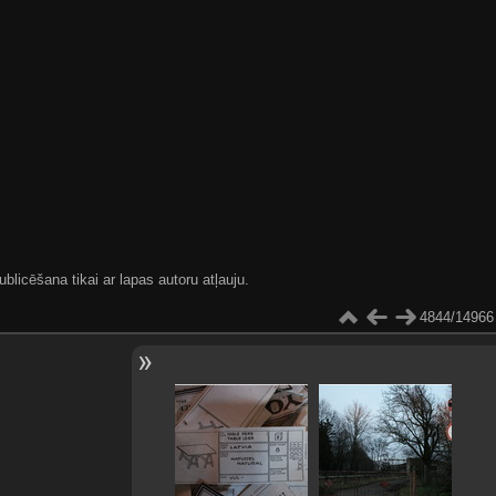
blicēšana tikai ar lapas autoru atļauju.
4844/14966