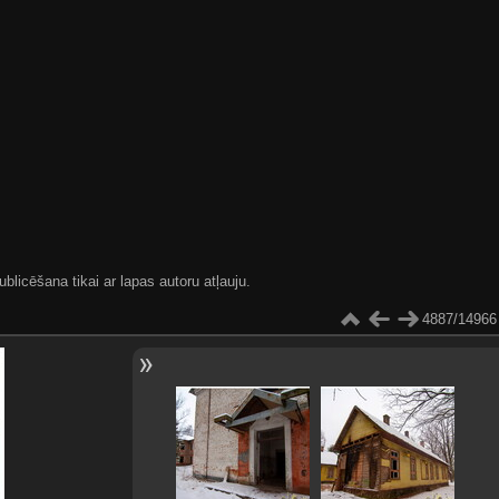
blicēšana tikai ar lapas autoru atļauju.
4887/14966