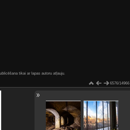
blicēšana tikai ar lapas autoru atļauju.
6576/14966