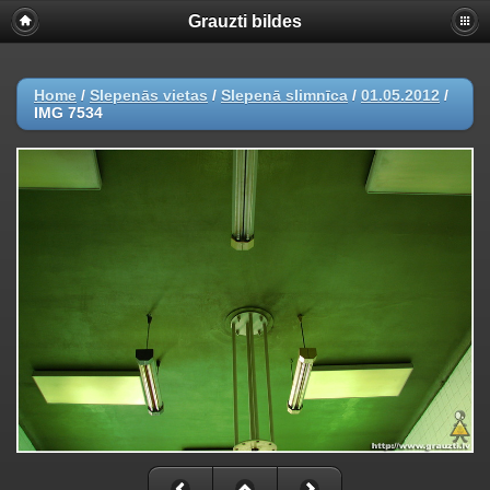
Grauzti bildes
Home
/
Slepenās vietas
/
Slepenā slimnīca
/
01.05.2012
/
IMG 7534