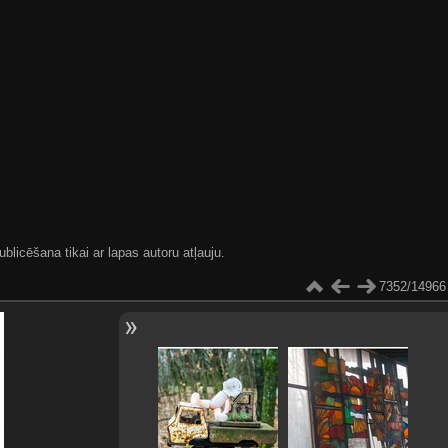
blicēšana tikai ar lapas autoru atļauju.
7352/14966