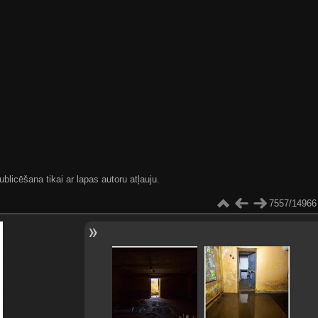
blicēšana tikai ar lapas autoru atļauju.
7557/14966