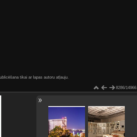
blicēšana tikai ar lapas autoru atļauju.
8286/14966