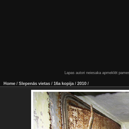
Lapas autori neiesaka apmeklēt pamestas
Home
/
Slepenās vietas
/
16a kopija
/
2010
/