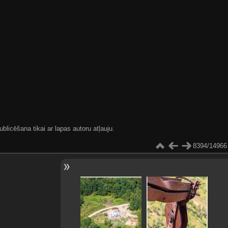
blicēšana tikai ar lapas autoru atļauju.
8394/14966