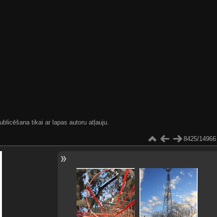
blicēšana tikai ar lapas autoru atļauju.
8425/14966