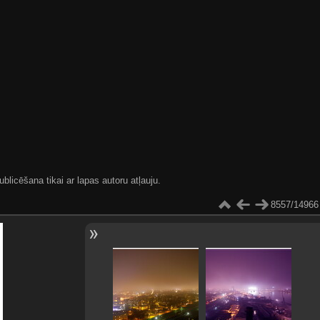
blicēšana tikai ar lapas autoru atļauju.
8557/14966