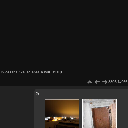
blicēšana tikai ar lapas autoru atļauju.
8805/14966