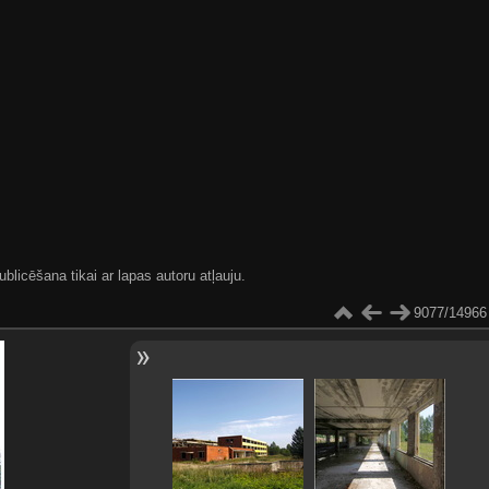
blicēšana tikai ar lapas autoru atļauju.
9077/14966