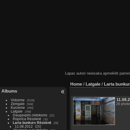
Lapas autori neiesaka apmeklēt pamestas
Home
/
Latgale
/
Larta bunku
Albums
11.08.
Vidzeme
5126
Zemgale
26 photo
944
Kurzeme
959
Latgale
344
Daugavpils cietoksnis
21
Rūpnīca Rēzeknē
11
Larta bunkurs Rēzeknē
26
11.08.2012
26