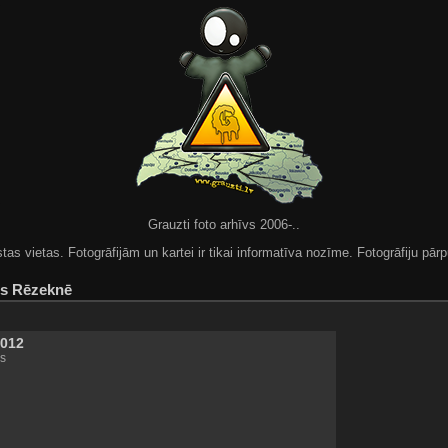
Grauzti foto arhīvs 2006-..
 vietas. Fotogrāfijām un kartei ir tikai informatīva nozīme. Fotogrāfiju pārpu
rs Rēzeknē
2012
s