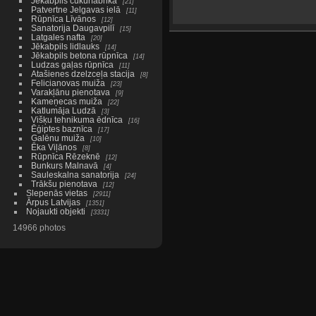
Jēkabpils cukurfabrika
21
Patvertne Jelgavas ielā
11
Rūpnīca Līvānos
12
Sanatorija Daugavpilī
15
Latgales nafta
20
Jēkabpils lidlauks
14
Jēkabpils betona rūpnīca
14
Ludzas gaļas rūpnīca
11
Atašienes dzelzceļa stacija
8
Felicianovas muiža
23
Varakļānu pienotava
9
Kameņecas muiža
22
Katlumāja Ludzā
3
Višķu tehnikuma ēdnīca
16
Ēģiptes baznīca
17
Galēnu muiža
10
Ēka Viļānos
8
Rūpnīca Rēzeknē
12
Bunkurs Malnavā
4
Sauleskalna sanatorija
24
Trākšu pienotava
12
Slepenās vietas
2911
Ārpus Latvijas
1351
Nojaukti objekti
3331
14966 photos