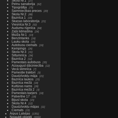
Skola Nr.1
27
Pelnu sanatorija
62
Tipogrāfija
75
Saimniecības preces
20
Skola Nr.2
88
Baznīca 1
19
Skaņas laboratorija
21
Viesnīca Nr.3
52
Audumu rūpnīca
84
Zaļā lidmašīna
24
Muiža Nr.1
13
Benzīntanks
16
Lauku skola
16
Autobusu ciemats
16
Kempings
26
Skola Nr.3
31
Siltumnīca
34
Baznīca 2
12
Pamestais autobuss
35
Aizaugusī dārzniecība
12
Vecā slimnīca
7
Pamestie traktori
5
Daudzīvokļu māja
21
Baznīca laukos
25
Baznīca mežā
18
Kultūras nams
28
Baznīca mežā 2
3
Pamestais karjers
18
Patvertne 17
18
Bijusī skola
15
Skola Nr.4
12
Daudzīvokļu mājas
11
Ciemats
15
Ārpus Latvijas
1351
Nojaukti objekti
3331