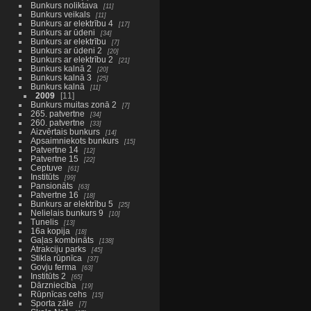
Bunkurs noliktava
11
Bunkurs veikals
11
Bunkurs ar elektrību 4
17
Bunkurs ar ūdeni
34
Bunkurs ar elektrību
7
Bunkurs ar ūdeni 2
20
Bunkurs ar elektrību 2
21
Bunkurs kalnā 2
20
Bunkurs kalnā 3
25
Bunkurs kalnā
11
2009
11
Bunkurs muitas zonā 2
7
265. patvertne
34
260. patvertne
33
Aizvērtais bunkurs
14
Apsaimniekots bunkurs
15
Patvertne 14
12
Patvertne 15
22
Ceptuve
61
Institūts
99
Pansionāts
63
Patvertne 16
18
Bunkurs ar elektrību 5
25
Nelielais bunkurs 9
10
Tunelis
13
16a kopija
18
Gaļas kombināts
138
Atrakciju parks
45
Stikla rūpnīca
37
Govju ferma
63
Institūts 2
65
Dārzniecība
19
Rūpnīcas cehs
15
Sporta zāle
7