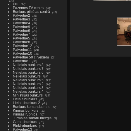
26
Pru
14
Pazemes TV centrs
28
Bunkurs pilsētas centrā
15
Patvertne2
38
Patvertne3
35
Patvertne4
32
Patvertne9
25
Patvertne6
28
Patvertne7
22
Patvertne5
24
Patvertne8
38
Patvertne12
27
Patvertne11
24
Patvertne10
35
Patvertne 50 cilvēkiem
5
Patvertne1
98
Nelielais bunkurs 8
14
Nelielais bunkurs 7
10
Nelielais bunkurs 6
19
Nelielais bunkurs
19
Nelielais bunkurs 5
13
Nelielais bunkurs 2
14
Nelielais bunkurs 3
12
Nelielais bunkurs 4
21
Ministrijas bunkurs
13
Lielais bunkurs
40
Lielais bunkurs 2
48
Bunkurs komandcentrs
52
Ķīmijas bunkurs
13
Ķīmijas rūpnīca
47
Jūrmalas sakaru mezgls
7
Garais bunkurs
73
Elektrobunkurs
17
Patvertne13
6