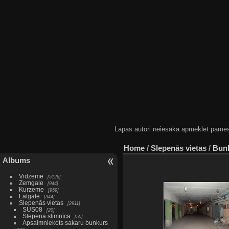
Lapas autori neiesaka apmeklēt pamestas
Home
/
Slepenās vietas
/
Bunk
Albums
Vidzeme
5126
Zemgale
944
Kurzeme
959
Latgale
344
Slepenās vietas
2911
SUS08
20
Slepenā slimnīca
50
Apsaimniekots sakaru bunkurs