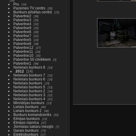
26
Pru
14
Pazemes TV centrs
28
Bunkurs pilsētas centrā
15
Patvertne2
38
Patvertne3
35
Patvertne4
32
Patvertne9
25
Patvertne6
28
Patvertne7
22
Patvertne5
24
Patvertne8
38
Patvertne12
27
Patvertne11
24
Patvertne10
35
Patvertne 50 cilvēkiem
5
Patvertne1
98
Nelielais bunkurs 8
14
2012
14
Nelielais bunkurs 7
10
Nelielais bunkurs 6
19
Nelielais bunkurs
19
Nelielais bunkurs 5
13
Nelielais bunkurs 2
14
Nelielais bunkurs 3
12
Nelielais bunkurs 4
21
Ministrijas bunkurs
13
Lielais bunkurs
40
Lielais bunkurs 2
48
Bunkurs komandcentrs
52
Ķīmijas bunkurs
13
Ķīmijas rūpnīca
47
Jūrmalas sakaru mezgls
7
Garais bunkurs
73
Elektrobunkurs
17