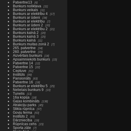
Patvertne13
6
Bunkurs noliktava
11
Bunkurs veikals
11
Bunkurs ar elektrību 4
17
Bunkurs ar ūdeni
34
Bunkurs ar elektrību
7
Bunkurs ar ūdeni 2
20
Bunkurs ar elektrību 2
21
Bunkurs kalnā 2
20
Bunkurs kalnā 3
25
Bunkurs kalnā
11
Bunkurs muitas zonā 2
7
265. patvertne
34
260. patvertne
33
Aizvērtais bunkurs
14
Apsaimniekots bunkurs
15
Patvertne 14
12
Patvertne 15
22
Ceptuve
61
Institūts
99
Pansionāts
63
Patvertne 16
18
Bunkurs ar elektrību 5
25
Nelielais bunkurs 9
10
Tunelis
13
16a kopija
18
Gaļas kombināts
138
Atrakciju parks
45
Stikla rūpnīca
37
Govju ferma
63
Institūts 2
65
Dārzniecība
19
Rūpnīcas cehs
15
Sporta zāle
7