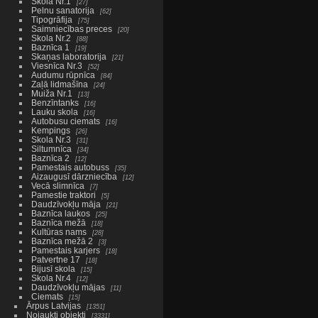
Skola Nr.1
27
Pelnu sanatorija
62
Tipogrāfija
75
Saimniecības preces
20
Skola Nr.2
88
Baznīca 1
19
Skaņas laboratorija
21
Viesnīca Nr.3
52
Audumu rūpnīca
84
Zaļā lidmašīna
24
Muiža Nr.1
13
Benzīntanks
16
Lauku skola
16
Autobusu ciemats
16
Kempings
26
Skola Nr.3
31
Siltumnīca
34
Baznīca 2
12
Pamestais autobuss
35
Aizaugusī dārzniecība
12
Vecā slimnīca
7
Pamestie traktori
5
Daudzīvokļu māja
21
Baznīca laukos
25
Baznīca mežā
18
Kultūras nams
28
Baznīca mežā 2
3
Pamestais karjers
18
Patvertne 17
18
Bijusī skola
15
Skola Nr.4
12
Daudzīvokļu mājas
11
Ciemats
15
Ārpus Latvijas
1351
Nojaukti objekti
3331