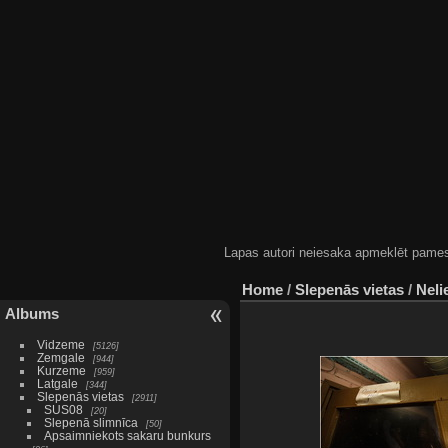
Lapas autori neiesaka apmeklēt pamestas
Home
/
Slepenās vietas
/
Neli
Albums
Vidzeme
5126
Zemgale
944
Kurzeme
959
Latgale
344
Slepenās vietas
2911
SUS08
20
Slepenā slimnīca
50
Apsaimniekots sakaru bunkurs