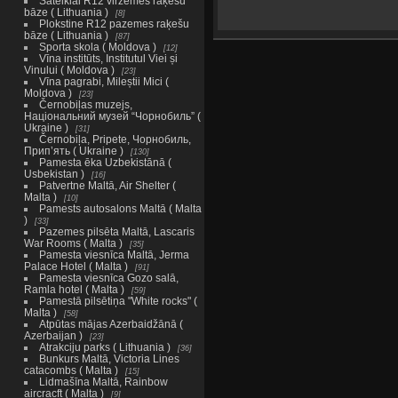
Šateikiai R12 virzemes raķešu
bāze ( Lithuania )
8
Plokstine R12 pazemes raķešu
bāze ( Lithuania )
87
Sporta skola ( Moldova )
12
Vīna institūts, Institutul Viei și
Vinului ( Moldova )
23
Vīna pagrabi, Mileștii Mici (
Moldova )
23
Černobiļas muzejs,
Національний музей “Чорнобиль” (
Ukraine )
31
Černobiļa, Pripete, Чорнобиль,
Прип’ять ( Ukraine )
130
Pamesta ēka Uzbekistānā (
Usbekistan )
16
Patvertne Maltā, Air Shelter (
Malta )
10
Pamests autosalons Maltā ( Malta
)
33
Pazemes pilsēta Maltā, Lascaris
War Rooms ( Malta )
35
Pamesta viesnīca Maltā, Jerma
Palace Hotel ( Malta )
91
Pamesta viesnīca Gozo salā,
Ramla hotel ( Malta )
59
Pamestā pilsētiņa "White rocks" (
Malta )
58
Atpūtas mājas Azerbaidžānā (
Azerbaijan )
23
Atrakciju parks ( Lithuania )
36
Bunkurs Maltā, Victoria Lines
catacombs ( Malta )
15
Lidmašīna Maltā, Rainbow
aircracft ( Malta )
9