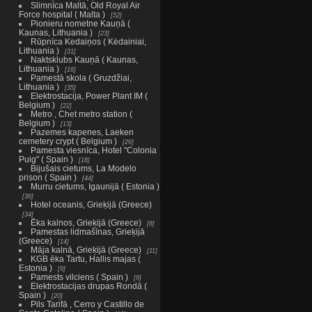
Slimnīca Maltā, Old Royal Air
Force hospital ( Malta )
52
Pionieru nometne Kauņā (
Kaunas, Lithuania )
23
Rūpnīca Kedaiņos ( Kėdainiai,
Lithuania )
31
Naktsklubs Kauņā ( Kaunas,
Lithuania )
16
Pamestā skola ( Gruzdžiai,
Lithuania )
35
Elektrostacija, Power Plant IM (
Belgium )
22
Metro , Chet metro station (
Belgium )
13
Pazemes kapenes, Laeken
cemetery crypt ( Belgium )
26
Pamesta viesnīca, Hotel "Colonia
Puig" ( Spain )
18
Bijušais cietums, La Modelo
prison ( Spain )
44
Murru cietums, Igaunijā ( Estonia )
36
Hotel oceanis, Grieķijā (Greece)
34
Ēka kalnos, Grieķijā (Greece)
8
Pamestas lidmašīnas, Grieķijā
(Greece)
14
Māja kalnā, Grieķijā (Greece)
11
KGB ēka Tartu, Hallis majas (
Estonia )
9
Pamests vilciens ( Spain )
9
Elektrostacijas drupas Rondā (
Spain )
20
Pils Tarifā , Cerro y Castillo de