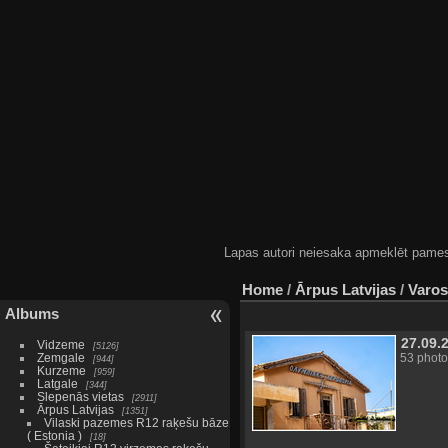
Lapas autori neiesaka apmeklēt pamestas
Home
/
Ārpus Latvijas
/
Varos
Albums
27.09.
Vidzeme
5126
Zemgale
53 photo
944
Kurzeme
959
Latgale
344
Slepenās vietas
2911
Ārpus Latvijas
1351
Vilaski pazemes R12 raķešu bāze
( Estonia )
18