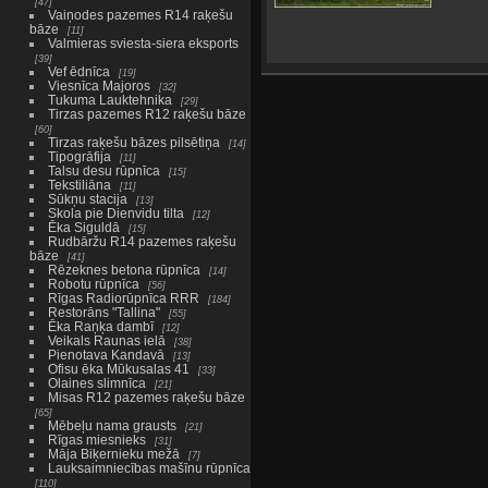
47
Vaiņodes pazemes R14 raķešu
bāze
11
Valmieras sviesta-siera eksports
39
Vef ēdnīca
19
Viesnīca Majoros
32
Tukuma Lauktehnika
29
Tirzas pazemes R12 raķešu bāze
60
Tirzas raķešu bāzes pilsētiņa
14
Tipogrāfija
11
Talsu desu rūpnīca
15
Tekstiliāna
11
Sūkņu stacija
13
Skola pie Dienvidu tilta
12
Ēka Siguldā
15
Rudbāržu R14 pazemes raķešu
bāze
41
Rēzeknes betona rūpnīca
14
Robotu rūpnīca
56
Rīgas Radiorūpnīca RRR
184
Restorāns "Tallina"
55
Ēka Raņķa dambī
12
Veikals Raunas ielā
38
Pienotava Kandavā
13
Ofisu ēka Mūkusalas 41
33
Olaines slimnīca
21
Misas R12 pazemes raķešu bāze
65
Mēbeļu nama grausts
21
Rīgas miesnieks
31
Māja Biķernieku mežā
7
Lauksaimniecības mašīnu rūpnīca
110