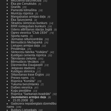
Mežciema dārzniecība
31
Ēka pie Cenuklubs
6
Granīts
20
Pamestā lidmašīna
18
Munīciju rūpnīca
5
Mangaļsalas armijas daļa
8
Ēka Spuņciemā
4
Stradiņu slimnīcas bunkurs
14
RRR nodegušais bunkurs
19
Ūdens attīrīšanas stacija Juglā
5
Ogres viesnīca "Club 1934"
74
Sporta nams
5
Jūrmalas siltumcentrāle
53
Bērnudārzs Mežaparkā
26
Lielupes armijas daļa
12
Privātmāja
25
Sērkociņu fabrika "Vulkāns"
42
Kuldīgas cementa rūpnīca
32
Šķirotavas cietums
191
Bērnudārzs Vecāķos
18
Dārzniecība Daugavpilī
13
Jelgavas stadions
31
Kuldīgas slimnīca
17
Slēpošanas trase Ērgļos
22
Preses nams
76
Rūpnīca "Komēta"
15
Tukuma benzīntanks
7
Dalbes viesnīca
87
Kuģu piestātne
13
Rūpnīca "Sarkanais kvadrāts"
32
Jaunolaines armijas daļa
8
15.05.2008
8
Gaiļezera nepabeigtais dzemdību
nams
106
Bulduru Lielveikals
16