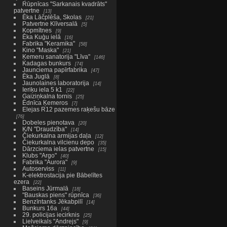
Rūpnīcas "Sarkanais kvadrāts"
patvertne
13
Ēka Lāčplēša, Skolas
21
Patvertne Klīversalā
5
Kopmītnes
9
Ēka Kuģu ielā
16
Fabrika "Keramika"
58
Kino "Maska"
21
Ķemeru sanatorija "Līva"
146
Kadagas bunkurs
74
Jaunciema papīrfabrika
47
Ēka Juglā
8
Jaunolaines laboratorija
14
Ieriķu iela 5 k1
22
Gaiziņkalna tornis
25
Ēdnīca Ķemeros
7
Elejas R12 pazemes raķešu bāze
76
Dobeles pienotava
20
K/N "Draudzība"
14
Čiekurkalna armijas daļa
12
Čiekurkalna vilcienu depo
35
Dārzciema ielas patvertne
15
Klubs "Argo"
40
Fabrika "Aurora"
9
Autoserviss
11
K-elektrostacija pie Bābelītes
ezera
22
Baseins Jūrmalā
18
"Bauskas piens" rūpnīca
36
Benzīntanks Jēkabpilī
14
Bunkurs 16a
44
29. policijas iecirknis
25
Lielveikals "Andrejs"
9