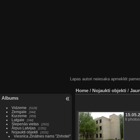
Lapas autori neiesaka apmeklēt pamestas
Home
/
Nojaukti objekti
/
Jaun
Albums
Vidzeme
5126
Zemgale
944
15.05.
Kurzeme
959
8 photos
Latgale
344
Slepenās vietas
2911
Ārpus Latvijas
1351
Nojaukti objekti
3331
Viesnīca Zinātnes nams "Znhotel"