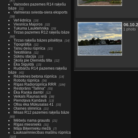
47
Vaiņodes pazemes R14 raķešu
bāze
11
Valmieras sviesta-siera eksports
39
Vef ēdnīca
19
06.10.
Viesnīca Majoros
32
Tukuma Lauktehnika
29
1 photo
Tirzas pazemes R12 raķešu bāze
60
Tirzas raķešu bāzes pilsētiņa
14
Tipogrāfija
11
Talsu desu rūpnīca
15
Tekstiliāna
11
Sūkņu stacija
13
Skola pie Dienvidu tilta
12
Ēka Siguldā
15
Rudbāržu R14 pazemes raķešu
bāze
41
Rēzeknes betona rūpnīca
14
Robotu rūpnīca
56
Rīgas Radiorūpnīca RRR
184
Restorāns "Tallina"
55
Ēka Raņķa dambī
12
Veikals Raunas ielā
38
Pienotava Kandavā
13
Ofisu ēka Mūkusalas 41
33
Olaines slimnīca
21
Misas R12 pazemes raķešu bāze
65
Mēbeļu nama grausts
21
Rīgas miesnieks
31
Māja Biķernieku mežā
7
Lauksaimniecības mašīnu rūpnīca
110