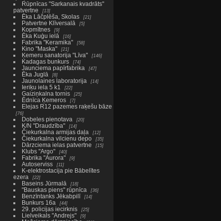
Rūpnīcas "Sarkanais kvadrāts"
patvertne
13
Ēka Lāčplēša, Skolas
21
Patvertne Klīversalā
5
Kopmītnes
9
Ēka Kuģu ielā
16
Fabrika "Keramika"
58
Kino "Maska"
21
Ķemeru sanatorija "Līva"
146
Kadagas bunkurs
74
Jaunciema papīrfabrika
47
Ēka Juglā
8
Jaunolaines laboratorija
14
Ieriķu iela 5 k1
22
Gaiziņkalna tornis
25
Ēdnīca Ķemeros
7
Elejas R12 pazemes raķešu bāze
76
Dobeles pienotava
20
K/N "Draudzība"
14
Čiekurkalna armijas daļa
12
Čiekurkalna vilcienu depo
35
Dārzciema ielas patvertne
15
Klubs "Argo"
40
Fabrika "Aurora"
9
Autoserviss
11
K-elektrostacija pie Bābelītes
ezera
22
Baseins Jūrmalā
18
"Bauskas piens" rūpnīca
36
Benzīntanks Jēkabpilī
14
Bunkurs 16a
44
29. policijas iecirknis
25
Lielveikals "Andrejs"
9