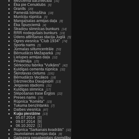
Mežciema dārzniecība
31
Ēka pie Cenuklubs
6
Granīts
20
Pamestā lidmašīna
18
Munīciju rūpnīca
5
Mangaļsalas armijas daļa
8
Ēka Spuņciemā
4
Stradiņu slimnīcas bunkurs
14
RRR nodegušais bunkurs
19
Ūdens attīrīšanas stacija Juglā
5
Ogres viesnīca "Club 1934"
74
Sporta nams
5
Jūrmalas siltumcentrāle
53
Bērnudārzs Mežaparkā
26
Lielupes armijas daļa
12
Privātmāja
25
Sērkociņu fabrika "Vulkāns"
42
Kuldīgas cementa rūpnīca
32
Šķirotavas cietums
191
Bērnudārzs Vecāķos
18
Dārzniecība Daugavpilī
13
Jelgavas stadions
31
Kuldīgas slimnīca
17
Slēpošanas trase Ērgļos
22
Preses nams
76
Rūpnīca "Komēta"
15
Tukuma benzīntanks
7
Dalbes viesnīca
87
Kuģu piestātne
13
05.07.2014
3
09.07.2014
9
06.10.2022
1
Rūpnīca "Sarkanais kvadrāts"
32
Jaunolaines armijas daļa
8
Gaiļezera nepabeigtais dzemdību