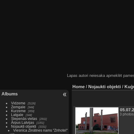
Lapas autori neiesaka apmeklēt pamestas
Home
/
Nojaukti objekti
/
Kuģu
Albums
Vidzeme
5126
Zemgale
944
05.07.
Kurzeme
959
3 photos
Latgale
344
Slepenās vietas
2911
Ārpus Latvijas
1351
Nojaukti objekti
3331
Viesnīca Zinātnes nams "Znhotel"