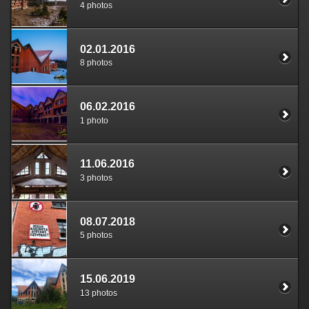
4 photos
02.01.2016
8 photos
06.02.2016
1 photo
11.06.2016
3 photos
08.07.2018
5 photos
15.06.2019
13 photos