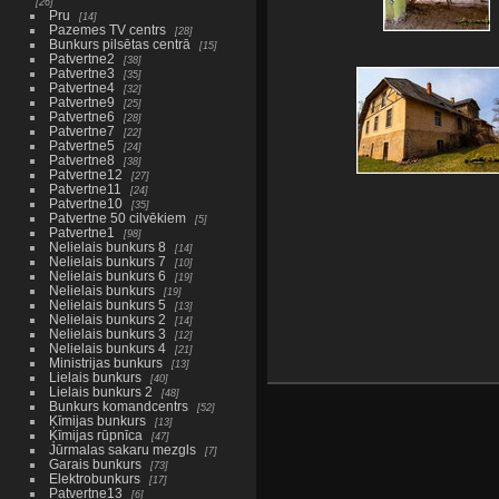
26
Pru
14
Pazemes TV centrs
28
Bunkurs pilsētas centrā
15
Patvertne2
38
Patvertne3
35
Patvertne4
32
Patvertne9
25
Patvertne6
28
Patvertne7
22
Patvertne5
24
Patvertne8
38
Patvertne12
27
Patvertne11
24
Patvertne10
35
Patvertne 50 cilvēkiem
5
Patvertne1
98
Nelielais bunkurs 8
14
Nelielais bunkurs 7
10
Nelielais bunkurs 6
19
Nelielais bunkurs
19
Nelielais bunkurs 5
13
Nelielais bunkurs 2
14
Nelielais bunkurs 3
12
Nelielais bunkurs 4
21
Ministrijas bunkurs
13
Lielais bunkurs
40
Lielais bunkurs 2
48
Bunkurs komandcentrs
52
Ķīmijas bunkurs
13
Ķīmijas rūpnīca
47
Jūrmalas sakaru mezgls
7
Garais bunkurs
73
Elektrobunkurs
17
Patvertne13
6