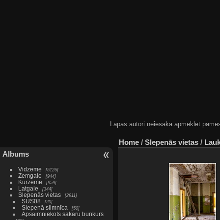
Lapas autori neiesaka apmeklēt pamestas
Home
/
Slepenās vietas
/
Lauk
Albums
Vidzeme
5126
Zemgale
944
Kurzeme
959
Latgale
344
Slepenās vietas
2911
SUS08
20
Slepenā slimnīca
50
Apsaimniekots sakaru bunkurs