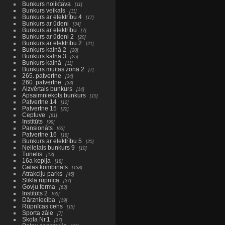
Bunkurs noliktava
11
Bunkurs veikals
11
Bunkurs ar elektrību 4
17
Bunkurs ar ūdeni
34
Bunkurs ar elektrību
7
Bunkurs ar ūdeni 2
20
Bunkurs ar elektrību 2
21
Bunkurs kalnā 2
20
Bunkurs kalnā 3
25
Bunkurs kalnā
11
Bunkurs muitas zonā 2
7
265. patvertne
34
260. patvertne
33
Aizvērtais bunkurs
14
Apsaimniekots bunkurs
15
Patvertne 14
12
Patvertne 15
22
Ceptuve
61
Institūts
99
Pansionāts
63
Patvertne 16
18
Bunkurs ar elektrību 5
25
Nelielais bunkurs 9
10
Tunelis
13
16a kopija
18
Gaļas kombināts
138
Atrakciju parks
45
Stikla rūpnīca
37
Govju ferma
63
Institūts 2
65
Dārzniecība
19
Rūpnīcas cehs
15
Sporta zāle
7
Skola Nr.1
27