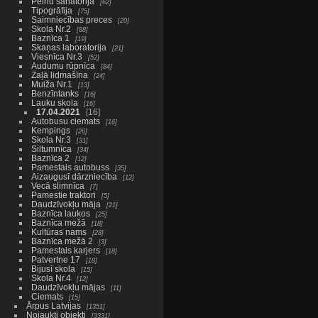
Pelnu sanatorija
62
Tipogrāfija
75
Saimniecības preces
20
Skola Nr.2
88
Baznīca 1
19
Skaņas laboratorija
21
Viesnīca Nr.3
52
Audumu rūpnīca
84
Zaļā lidmašīna
24
Muiža Nr.1
13
Benzīntanks
16
Lauku skola
16
17.04.2021
16
Autobusu ciemats
16
Kempings
26
Skola Nr.3
31
Siltumnīca
34
Baznīca 2
12
Pamestais autobuss
35
Aizaugusī dārzniecība
12
Vecā slimnīca
7
Pamestie traktori
5
Daudzīvokļu māja
21
Baznīca laukos
25
Baznīca mežā
18
Kultūras nams
28
Baznīca mežā 2
3
Pamestais karjers
18
Patvertne 17
18
Bijusī skola
15
Skola Nr.4
12
Daudzīvokļu mājas
11
Ciemats
15
Ārpus Latvijas
1351
Nojaukti objekti
3331