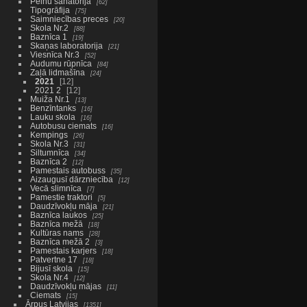
Pelnu sanatorija
62
Tipogrāfija
75
Saimniecības preces
20
Skola Nr.2
88
Baznīca 1
19
Skaņas laboratorija
21
Viesnīca Nr.3
52
Audumu rūpnīca
84
Zaļā lidmašīna
24
2021
12
2021 2
12
Muiža Nr.1
13
Benzīntanks
16
Lauku skola
16
Autobusu ciemats
16
Kempings
26
Skola Nr.3
31
Siltumnīca
34
Baznīca 2
12
Pamestais autobuss
35
Aizaugusī dārzniecība
12
Vecā slimnīca
7
Pamestie traktori
5
Daudzīvokļu māja
21
Baznīca laukos
25
Baznīca mežā
18
Kultūras nams
28
Baznīca mežā 2
3
Pamestais karjers
18
Patvertne 17
18
Bijusī skola
15
Skola Nr.4
12
Daudzīvokļu mājas
11
Ciemats
15
Ārpus Latvijas
1351