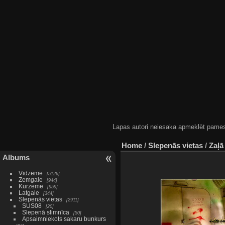
Lapas autori neiesaka apmeklēt pamestas
Home
/
Slepenās vietas
/
Zaļā
Albums
Vidzeme
5126
Zemgale
944
Kurzeme
959
Latgale
344
Slepenās vietas
2911
SUS08
20
Slepenā slimnīca
50
Apsaimniekots sakaru bunkurs