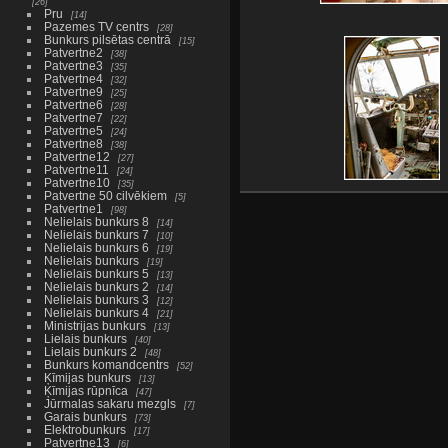
26
Pru
14
Pazemes TV centrs
28
Bunkurs pilsētas centrā
15
Patvertne2
38
Patvertne3
35
Patvertne4
32
Patvertne9
25
Patvertne6
28
Patvertne7
22
Patvertne5
24
Patvertne8
38
Patvertne12
27
Patvertne11
24
Patvertne10
35
Patvertne 50 cilvēkiem
5
Patvertne1
98
Nelielais bunkurs 8
14
Nelielais bunkurs 7
10
Nelielais bunkurs 6
19
Nelielais bunkurs
19
Nelielais bunkurs 5
13
Nelielais bunkurs 2
14
Nelielais bunkurs 3
12
Nelielais bunkurs 4
21
Ministrijas bunkurs
13
Lielais bunkurs
40
Lielais bunkurs 2
48
Bunkurs komandcentrs
52
Ķīmijas bunkurs
13
Ķīmijas rūpnīca
47
Jūrmalas sakaru mezgls
7
Garais bunkurs
73
Elektrobunkurs
17
Patvertne13
6