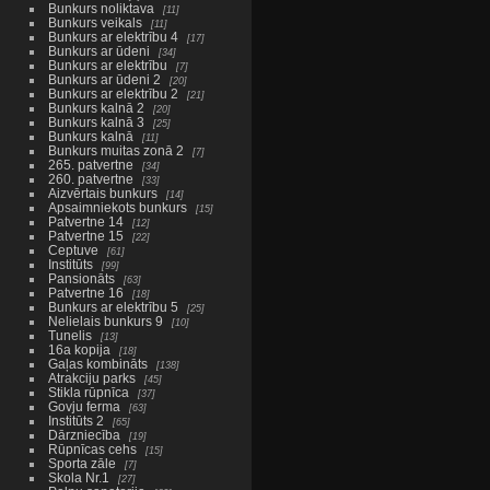
Bunkurs noliktava
11
Bunkurs veikals
11
Bunkurs ar elektrību 4
17
Bunkurs ar ūdeni
34
Bunkurs ar elektrību
7
Bunkurs ar ūdeni 2
20
Bunkurs ar elektrību 2
21
Bunkurs kalnā 2
20
Bunkurs kalnā 3
25
Bunkurs kalnā
11
Bunkurs muitas zonā 2
7
265. patvertne
34
260. patvertne
33
Aizvērtais bunkurs
14
Apsaimniekots bunkurs
15
Patvertne 14
12
Patvertne 15
22
Ceptuve
61
Institūts
99
Pansionāts
63
Patvertne 16
18
Bunkurs ar elektrību 5
25
Nelielais bunkurs 9
10
Tunelis
13
16a kopija
18
Gaļas kombināts
138
Atrakciju parks
45
Stikla rūpnīca
37
Govju ferma
63
Institūts 2
65
Dārzniecība
19
Rūpnīcas cehs
15
Sporta zāle
7
Skola Nr.1
27