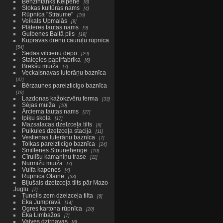
Benzīntanks Ķeipenē
8
Slokas kultūras nams
4
Rūpnīca "Straume"
16
Veikals Upmalās
9
Plāteres tautas nams
9
Gulbenes Baltā pils
19
Kupravas drenu cauruļu rūpnīca
54
Sedas vilcienu depo
29
Staiceles papīrfabrika
6
Brekšu muiža
7
Veckalsnavas luterāņu baznīca
37
Bērzaunes pareizticīgo baznīca
19
Lazdonas kažokzvēru ferma
33
Sējas muiža
10
Ārciema tautas nams
27
Ipiķu skola
17
Mazsalacas dzelzceļa tilts
6
Puikules dzelzceļa stacija
11
Vestienas luterāņu baznīca
7
Tolkas pareizticīgo baznīca
24
Smiltenes Stounehenge
10
Cīrulīšu kamaniņu trase
11
Nurmižu muiža
7
Vulfa kapenes
4
Rūpnīca Olainē
33
Bijušais dzelzceļa tilts pār Mazo
Juglu
7
Tunelis zem dzelzceļa tilta
6
Ēka Jumpravā
14
Ogres kartona rūpnīca
20
Ēka Limbažos
7
Vaives dzirnavas
8