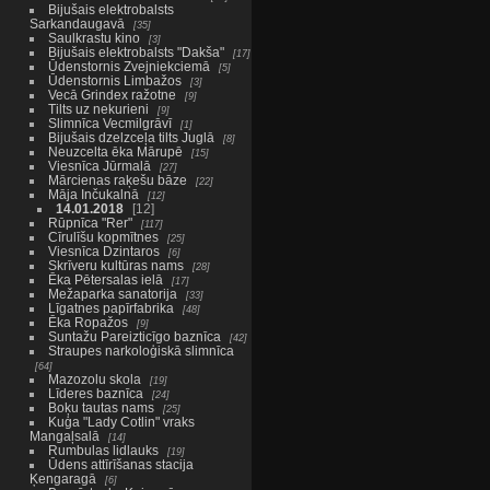
Bijušais elektrobalsts
Sarkandaugavā
35
Saulkrastu kino
3
Bijušais elektrobalsts "Dakša"
17
Ūdenstornis Zvejniekciemā
5
Ūdenstornis Limbažos
3
Vecā Grindex ražotne
9
Tilts uz nekurieni
9
Slimnīca Vecmilgrāvī
1
Bijušais dzelzceļa tilts Juglā
8
Neuzcelta ēka Mārupē
15
Viesnīca Jūrmalā
27
Mārcienas raķešu bāze
22
Māja Inčukalnā
12
14.01.2018
12
Rūpnīca "Rer"
117
Cīrulīšu kopmītnes
25
Viesnīca Dzintaros
6
Skrīveru kultūras nams
28
Ēka Pētersalas ielā
17
Mežaparka sanatorija
33
Līgatnes papīrfabrika
48
Ēka Ropažos
9
Suntažu Pareizticīgo baznīca
42
Straupes narkoloģiskā slimnīca
64
Mazozolu skola
19
Līderes baznīca
24
Boķu tautas nams
25
Kuģa "Lady Cotlin" vraks
Mangaļsalā
14
Rumbulas lidlauks
19
Ūdens attīrīšanas stacija
Ķengaragā
6