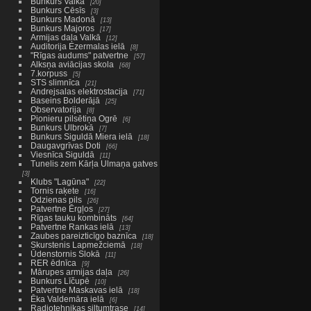
Bunkurs Valkā
20
Bunkurs Cēsīs
3
Bunkurs Madonā
13
Bunkurs Majoros
17
Armijas daļa Valkā
12
Auditorija Ezermalas ielā
8
"Rīgas audums" patvertne
57
Alksņa aviācijas skola
68
7.korpuss
5
STS slimnīca
21
Andrejsalas elektrostacija
71
Baseins Bolderājā
25
Observatorija
8
Pionieru pilsētiņa Ogrē
6
Bunkurs Ulbrokā
7
Bunkurs Siguldā Miera ielā
18
Daugavgrīvas Doti
66
Viesnīca Siguldā
11
Tunelis zem Kārļa Ulmaņa gatves
3
Klubs "Lagūna"
22
Tornis raķete
16
Odzienas pils
26
Patvertne Ērgļos
27
Rīgas tauku kombināts
64
Patvertne Rankas ielā
13
Zaubes pareizticīgo baznīca
18
Skurstenis Lapmežciemā
18
Ūdenstornis Slokā
11
RER ēdnīca
9
Mārupes armijas daļa
26
Bunkurs Līčupē
10
Patvertne Maskavas ielā
18
Ēka Valdemāra ielā
6
Radiotehnikas siltumtrase
14