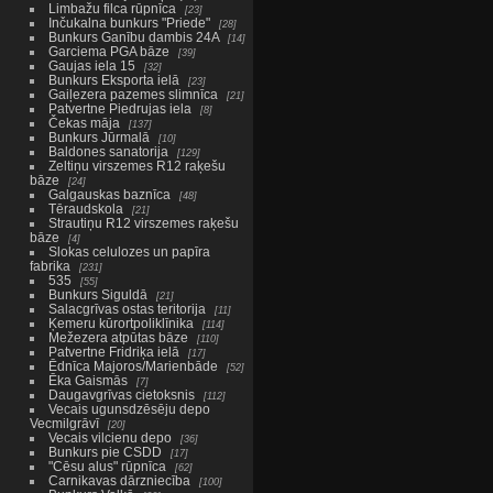
Limbažu filca rūpnīca
23
Inčukalna bunkurs "Priede"
28
Bunkurs Ganību dambis 24A
14
Garciema PGA bāze
39
Gaujas iela 15
32
Bunkurs Eksporta ielā
23
Gaiļezera pazemes slimnīca
21
Patvertne Piedrujas iela
8
Čekas māja
137
Bunkurs Jūrmalā
10
Baldones sanatorija
129
Zeltiņu virszemes R12 raķešu
bāze
24
Galgauskas baznīca
48
Tēraudskola
21
Strautiņu R12 virszemes raķešu
bāze
4
Slokas celulozes un papīra
fabrika
231
535
55
Bunkurs Siguldā
21
Salacgrīvas ostas teritorija
11
Ķemeru kūrortpoliklīnika
114
Mežezera atpūtas bāze
110
Patvertne Fridriķa ielā
17
Ēdnīca Majoros/Marienbāde
52
Ēka Gaismās
7
Daugavgrīvas cietoksnis
112
Vecais ugunsdzēsēju depo
Vecmilgrāvī
20
Vecais vilcienu depo
36
Bunkurs pie CSDD
17
"Cēsu alus" rūpnīca
62
Carnikavas dārzniecība
100