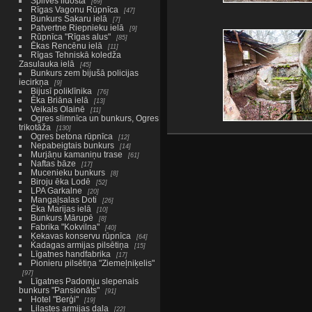
Spilves lidosta
69
Rīgas Vagonu Rūpnīca
47
Bunkurs Sakaru ielā
7
Patvertne Riepnieku ielā
9
Rūpnīca "Rīgas alus"
85
Ēkas Rencēnu ielā
11
Rīgas Tehniskā koledža
Zasulauka ielā
45
Bunkurs zem bijušā policijas
iecirkņa
9
Bijusī poliklīnika
76
Ēka Briāna ielā
13
Veikals Olainē
11
Ogres slimnīca un bunkurs, Ogres
trikotāža
130
Ogres betona rūpnīca
12
Nepabeigtais bunkurs
14
Murjāņu kamaniņu trase
61
Naftas bāze
17
Mucenieku bunkurs
8
Biroju ēka Lodē
52
LPA Garkalne
20
Mangaļsalas Doti
26
Ēka Marijas ielā
10
Bunkurs Mārupē
8
Fabrika "Kokvilna"
40
Ķekavas konservu rūpnīca
64
Kadagas armijas pilsētiņa
15
Līgatnes handfabrika
17
Pionieru pilsētiņa "Ziemeļniķelis"
97
Līgatnes Padomju slepenais
bunkurs "Pansionāts"
91
Hotel "Berģi"
19
Lilastes armijas daļa
22