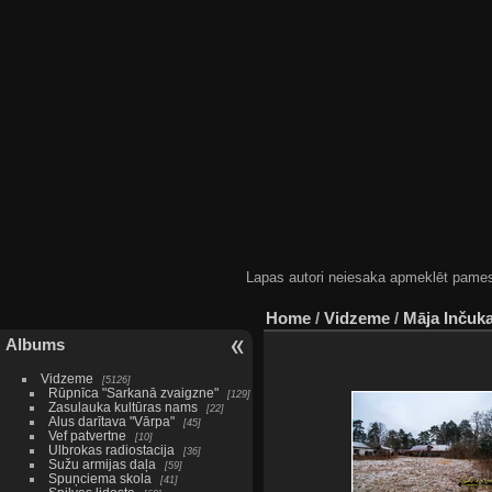
Lapas autori neiesaka apmeklēt pamestas
Home
/
Vidzeme
/
Māja Inčuk
Albums
Vidzeme
5126
Rūpnīca "Sarkanā zvaigzne"
129
Zasulauka kultūras nams
22
Alus darītava "Vārpa"
45
Vef patvertne
10
Ulbrokas radiostacija
36
Sužu armijas daļa
59
Spuņciema skola
41