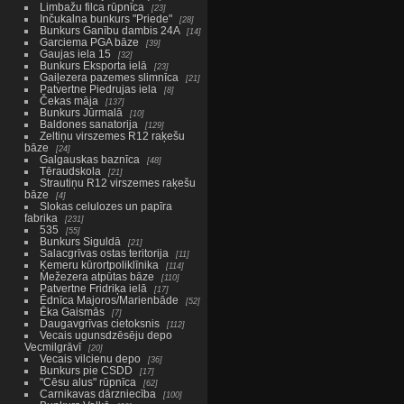
Limbažu filca rūpnīca
23
Inčukalna bunkurs "Priede"
28
Bunkurs Ganību dambis 24A
14
Garciema PGA bāze
39
Gaujas iela 15
32
Bunkurs Eksporta ielā
23
Gaiļezera pazemes slimnīca
21
Patvertne Piedrujas iela
8
Čekas māja
137
Bunkurs Jūrmalā
10
Baldones sanatorija
129
Zeltiņu virszemes R12 raķešu
bāze
24
Galgauskas baznīca
48
Tēraudskola
21
Strautiņu R12 virszemes raķešu
bāze
4
Slokas celulozes un papīra
fabrika
231
535
55
Bunkurs Siguldā
21
Salacgrīvas ostas teritorija
11
Ķemeru kūrortpoliklīnika
114
Mežezera atpūtas bāze
110
Patvertne Fridriķa ielā
17
Ēdnīca Majoros/Marienbāde
52
Ēka Gaismās
7
Daugavgrīvas cietoksnis
112
Vecais ugunsdzēsēju depo
Vecmilgrāvī
20
Vecais vilcienu depo
36
Bunkurs pie CSDD
17
"Cēsu alus" rūpnīca
62
Carnikavas dārzniecība
100