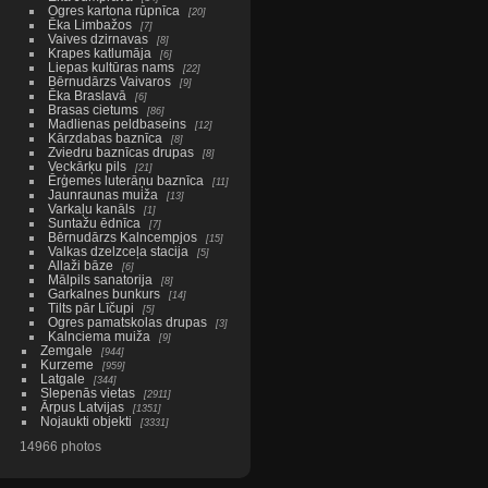
Ogres kartona rūpnīca
20
Ēka Limbažos
7
Vaives dzirnavas
8
Krapes katlumāja
6
Liepas kultūras nams
22
Bērnudārzs Vaivaros
9
Ēka Braslavā
6
Brasas cietums
86
Madlienas peldbaseins
12
Kārzdabas baznīca
8
Zviedru baznīcas drupas
8
Veckārķu pils
21
Ērģemes luterāņu baznīca
11
Jaunraunas muiža
13
Varkaļu kanāls
1
Suntažu ēdnīca
7
Bērnudārzs Kalncempjos
15
Valkas dzelzceļa stacija
5
Allaži bāze
6
Mālpils sanatorija
8
Garkalnes bunkurs
14
Tilts pār Līčupi
5
Ogres pamatskolas drupas
3
Kalnciema muiža
9
Zemgale
944
Kurzeme
959
Latgale
344
Slepenās vietas
2911
Ārpus Latvijas
1351
Nojaukti objekti
3331
14966 photos