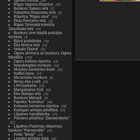
Spilves lidosta
69
Rīgas Vagonu Rūpnīca
47
Bunkurs Sakaru ielā
7
Patvertne Riepnieku ielā
9
Rūpnīca "Rīgas alus"
85
Ēkas Rencēnu ielā
11
Rīgas Tehniskā koledža
Zasulauka ielā
45
Bunkurs zem bijušā policijas
iecirkņa
9
Bijusī poliklīnika
76
Ēka Briāna ielā
13
Veikals Olainē
11
Ogres slimnīca un bunkurs, Ogres
trikotāža
130
Ogres betona rūpnīca
12
Nepabeigtais bunkurs
14
Murjāņu kamaniņu trase
61
Naftas bāze
17
Mucenieku bunkurs
8
Biroju ēka Lodē
52
LPA Garkalne
20
Mangaļsalas Doti
26
Ēka Marijas ielā
10
Bunkurs Mārupē
8
Fabrika "Kokvilna"
40
Ķekavas konservu rūpnīca
64
Kadagas armijas pilsētiņa
15
Līgatnes handfabrika
17
Pionieru pilsētiņa "Ziemeļniķelis"
97
Līgatnes Padomju slepenais
bunkurs "Pansionāts"
91
Hotel "Berģi"
19
Lilastes armijas daļa
22