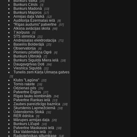
Bunkurs Valkā
20
Bunkurs Cēsīs
3
Bunkurs Madonā
13
Bunkurs Majoros
17
Armijas daļa Valkā
12
Auditorija Ezermalas ielā
8
"Rīgas audums" patvertne
57
Alksņa aviācijas skola
68
7.korpuss
5
STS slimnīca
21
Andrejsalas elektrostacija
71
Baseins Bolderājā
25
Observatorija
8
Pionieru pilsētiņa Ogrē
6
Bunkurs Ulbrokā
7
Bunkurs Siguldā Miera ielā
18
Daugavgrīvas Doti
66
Viesnīca Siguldā
11
Tunelis zem Kārļa Ulmaņa gatves
3
Klubs "Lagūna"
22
Tornis raķete
16
Odzienas pils
26
Patvertne Ērgļos
27
Rīgas tauku kombināts
64
Patvertne Rankas ielā
13
Zaubes pareizticīgo baznīca
18
Skurstenis Lapmežciemā
18
Ūdenstornis Slokā
11
RER ēdnīca
9
Mārupes armijas daļa
26
Bunkurs Līčupē
10
Patvertne Maskavas ielā
18
Ēka Valdemāra ielā
6
Radiotehnikas siltumtrase
14