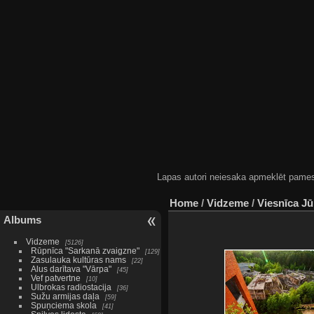
Lapas autori neiesaka apmeklēt pamestas
Home
/
Vidzeme
/
Viesnīca J
Albums
Vidzeme
5126
Rūpnīca "Sarkanā zvaigzne"
129
Zasulauka kultūras nams
22
Alus darītava "Vārpa"
45
Vef patvertne
10
Ulbrokas radiostacija
36
Sužu armijas daļa
59
Spuņciema skola
41