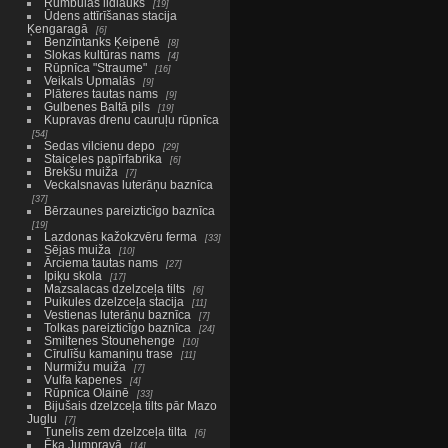
Rumbulas lidlauks
19
Ūdens attīrīšanas stacija
Ķengaragā
6
Benzīntanks Ķeipenē
8
Slokas kultūras nams
4
Rūpnīca "Straume"
16
Veikals Upmalās
9
Plāteres tautas nams
9
Gulbenes Baltā pils
19
Kupravas drenu cauruļu rūpnīca
54
Sedas vilcienu depo
29
Staiceles papīrfabrika
6
Brekšu muiža
7
Veckalsnavas luterāņu baznīca
37
Bērzaunes pareizticīgo baznīca
19
Lazdonas kažokzvēru ferma
33
Sējas muiža
10
Ārciema tautas nams
27
Ipiķu skola
17
Mazsalacas dzelzceļa tilts
6
Puikules dzelzceļa stacija
11
Vestienas luterāņu baznīca
7
Tolkas pareizticīgo baznīca
24
Smiltenes Stounehenge
10
Cīrulīšu kamaniņu trase
11
Nurmižu muiža
7
Vulfa kapenes
4
Rūpnīca Olainē
33
Bijušais dzelzceļa tilts pār Mazo
Juglu
7
Tunelis zem dzelzceļa tilta
6
Ēka Jumpravā
14