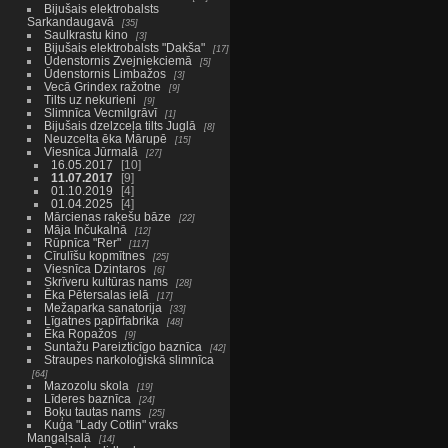
Bijušais elektrobalsts
Sarkandaugavā
35
Saulkrastu kino
3
Bijušais elektrobalsts "Dakša"
17
Ūdenstornis Zvejniekciemā
5
Ūdenstornis Limbažos
3
Vecā Grindex ražotne
9
Tilts uz nekurieni
9
Slimnīca Vecmilgrāvī
1
Bijušais dzelzceļa tilts Juglā
8
Neuzcelta ēka Mārupē
15
Viesnīca Jūrmalā
27
16.05.2017
10
11.07.2017
9
01.10.2019
4
01.04.2025
4
Mārcienas raķešu bāze
22
Māja Inčukalnā
12
Rūpnīca "Rer"
117
Cīrulīšu kopmītnes
25
Viesnīca Dzintaros
6
Skrīveru kultūras nams
28
Ēka Pētersalas ielā
17
Mežaparka sanatorija
33
Līgatnes papīrfabrika
48
Ēka Ropažos
9
Suntažu Pareizticīgo baznīca
42
Straupes narkoloģiskā slimnīca
64
Mazozolu skola
19
Līderes baznīca
24
Boķu tautas nams
25
Kuģa "Lady Cotlin" vraks
Mangaļsalā
14