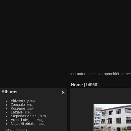
Lapas autori neiesaka apmeklēt pamestas
Home
14966
Albums
Vidzeme
5126
Zemgale
944
Kurzeme
959
Latgale
344
Slepenās vietas
2911
Ārpus Latvijas
1351
Nojaukti objekti
3331
14966 photos