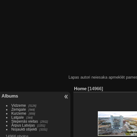
Lapas autori neiesaka apmeklēt pamestas
Home
14966
Albums
Vidzeme
5126
Zemgale
944
Kurzeme
959
Latgale
344
Slepenās vietas
2911
Ārpus Latvijas
1351
Nojaukti objekti
3331
14966 photos