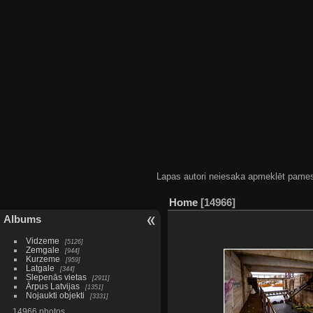
Lapas autori neiesaka apmeklēt pamestas
Home
14966
Albums
Vidzeme
5126
Zemgale
944
Kurzeme
959
Latgale
344
Slepenās vietas
2911
Ārpus Latvijas
1351
Nojaukti objekti
3331
14966 photos