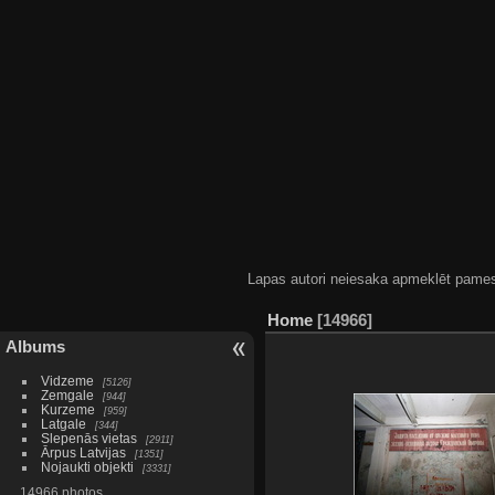
Lapas autori neiesaka apmeklēt pamestas
Home
14966
Albums
Vidzeme
5126
Zemgale
944
Kurzeme
959
Latgale
344
Slepenās vietas
2911
Ārpus Latvijas
1351
Nojaukti objekti
3331
14966 photos