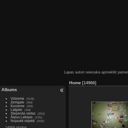
Lapas autori neiesaka apmeklēt pamestas
Home
14966
Albums
Vidzeme
5126
Zemgale
944
Kurzeme
959
Latgale
344
Slepenās vietas
2911
Ārpus Latvijas
1351
Nojaukti objekti
3331
14966 photos