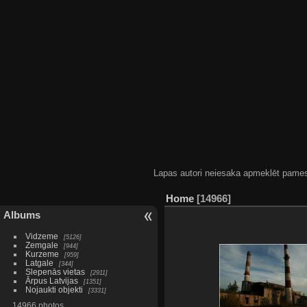
Lapas autori neiesaka apmeklēt pamestas
Home
14966
Albums
Vidzeme
5126
Zemgale
944
Kurzeme
959
Latgale
344
Slepenās vietas
2911
Ārpus Latvijas
1351
Nojaukti objekti
3331
14966 photos